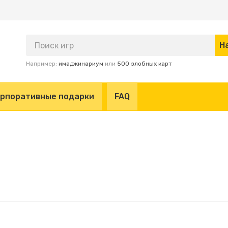
Например:
имаджинариум
или
500 злобных карт
рпоративные подарки
FAQ