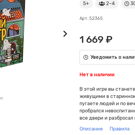
5+
2–4
30
Арт. 52365
1 669 ₽
Уведомить о нали
Нет в наличии
В этой игре вы станет
живущими в старинном 
ми
пугаете людей и по ве
пробрался невоспитанн
все двери и разбросал 
Описание
Правила