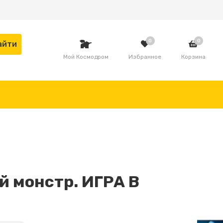
0
0
Мой Космодром
Избранное
Корзина
й монстр. ИГРА В