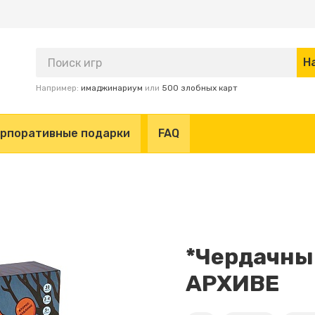
Например:
имаджинариум
или
500 злобных карт
рпоративные подарки
FAQ
*Чердачны
АРХИВЕ