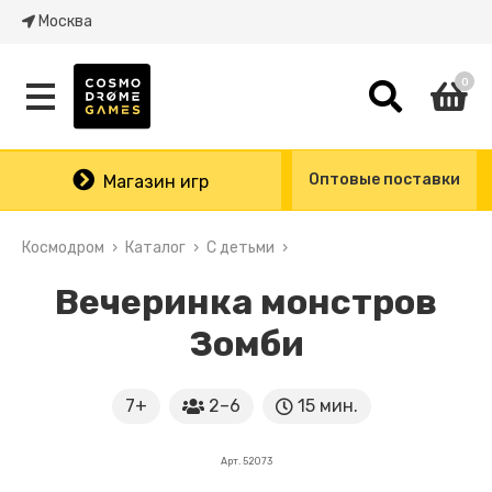
Москва
0
Оптовые поставки
Магазин игр
Космодром
Каталог
С детьми
Вечеринка монстров
Зомби
7+
2–6
15 мин.
Арт. 52073