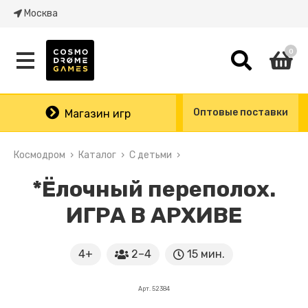
Москва
0
Оптовые поставки
Магазин игр
Космодром
Каталог
С детьми
*Ёлочный переполох.
ИГРА В АРХИВЕ
4+
2–4
15 мин.
Арт. 52384