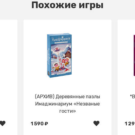
Похожие игры
(АРХИВ) Деревянные пазлы
*B
Имаджинариум «Незваные
гости»
1 590 ₽
1 29