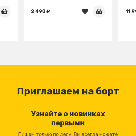
2 490 ₽
11 9
Приглашаем на борт
Узнайте о новинках
первыми
Пишем только по делу. Вы всегда можете