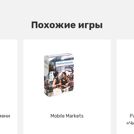
Похожие игры
мени
Mobile Markets
P
«Чи