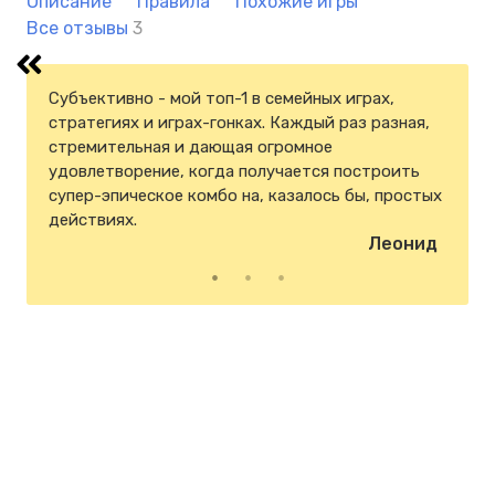
Описание
Правила
Похожие игры
Все отзывы
3
Субъективно - мой топ-1 в семейных играх,
Потрясающее оформление, "живой" карточный
Кто любит такие аспекты, как борьба за цели и
стратегиях и играх-гонках. Каждый раз разная,
движок, трехслойные планшеты, глубокий
комбинирование свойств а-ля RftG, но хочет
стремительная и дающая огромное
геймплей. В игру можно играть как "по-
чего-то динамичного и не перегруженного
удовлетворение, когда получается построить
семейному", получая удовольствие от процесса,
правилами, то Акватика – отличный вариант на
супер-эпическое комбо на, казалось бы, простых
так и "на победу" с настоящими гиками - можно
попробовать
Анастасия
действиях.
проворачивать крутые комбинации.
Леонид
Виктор