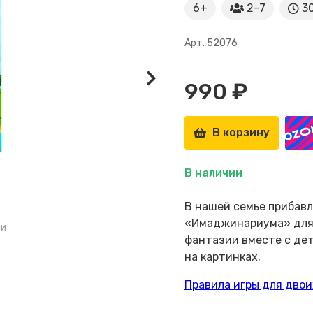
6+
2–7
30
Арт. 52076
990 ₽
В корзину
В наличии
В нашей семье прибав
«Имаджинариума» для 
ми
фантазии вместе с де
на картинках.
Правила игры для двои