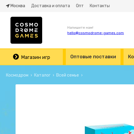
Москва
Доставка и оплата
Опт
Контакты
Напишите нам!
hello@cosmodrome-games.com
Оптовые поставки
Ко
Магазин игр
Космодром
Каталог
Всей семье