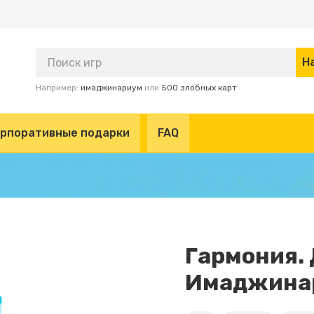
Например:
имаджинариум
или
500 злобных карт
рпоративные подарки
FAQ
Гармония.
Имаджина