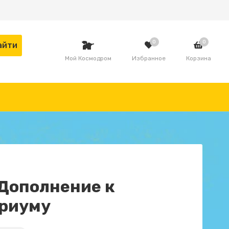
0
0
Мой Космодром
Избранное
Корзина
 Дополнение к
риуму