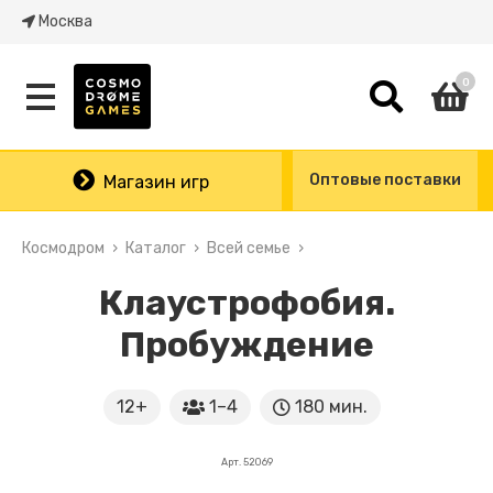
Москва
0
Оптовые поставки
Магазин игр
Космодром
Каталог
Всей семье
Клаустрофобия.
Пробуждение
12+
1–4
180 мин.
Арт. 52069