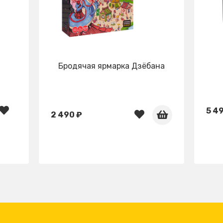
Бродячая ярмарка Дзёбана
5 4
2 490 ₽