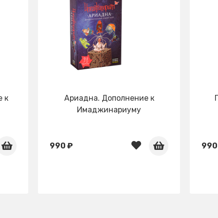
 к
Ариадна. Дополнение к
Имаджинариуму
990 ₽
990