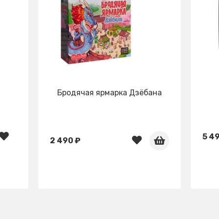
Бродячая ярмарка Дзёбана
5 4
2 490 ₽